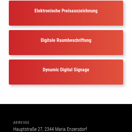
Elektronische Preisauszeichnung
Digitale Raumbeschriftung
Dynamic Digital Signage
ADRESSE
Hauptstraße 27, 2344 Maria Enzersdorf