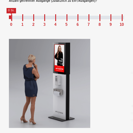
Anzahl getrennter Ausgänge (zusätzlich zu Ein-/Ausgängen)?
0 St.
0
1
2
3
4
5
6
7
8
9
10