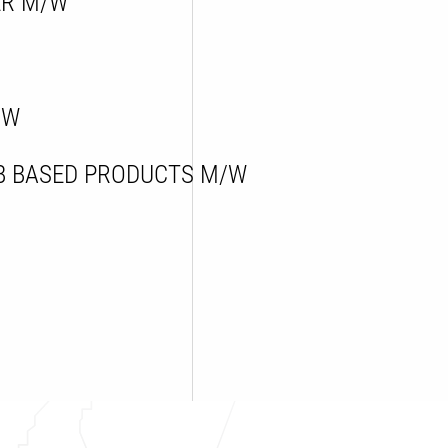
ER M/W
/W
B BASED PRODUCTS M/W