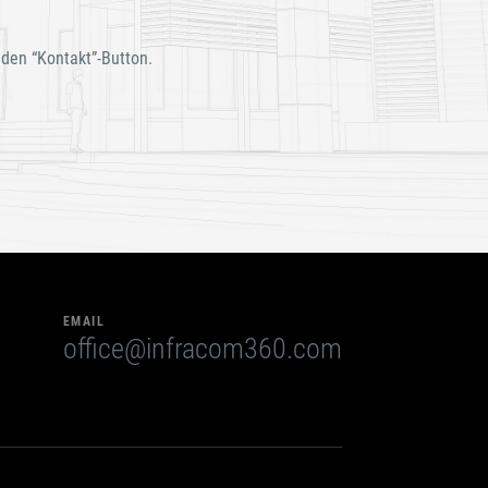
 den “Kontakt”-Button.
EMAIL
office@infracom360.com