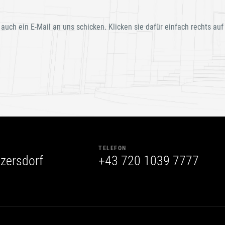
 auch ein E-Mail an uns schicken. Klicken sie dafür einfach rechts auf
TELEFON
zersdorf
+43 720 1039 7777