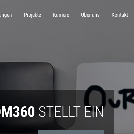
tungen
Projekte
Karriere
Über uns
Kontakt
OM360
STELLT EIN