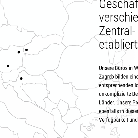
Geschäf
verschi
Zentral
etabliert
Unsere Büros in W
Zagreb bilden ein
entsprechenden l
unkomplizierte B
Länder. Unsere Pr
ebenfalls in dies
Verfügbarkeit und 