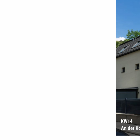
KW14
An der K